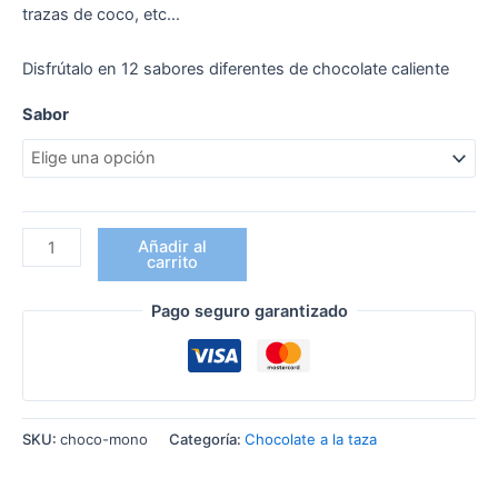
trazas de coco, etc…
Disfrútalo en 12 sabores diferentes de chocolate caliente
Sabor
Chocolate
Añadir al
carrito
en
monodosis
Pago seguro garantizado
cantidad
SKU:
choco-mono
Categoría:
Chocolate a la taza