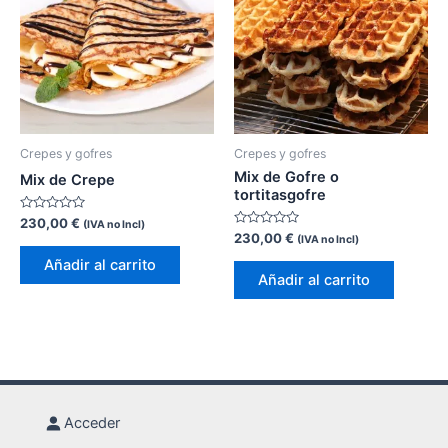
Crepes y gofres
Crepes y gofres
Mix de Gofre o
Mix de Crepe
tortitasgofre
Valorado
230,00
€
(IVA no Incl)
con
Valorado
230,00
€
(IVA no Incl)
0
con
de
0
Añadir al carrito
5
de
Añadir al carrito
5
Acceder