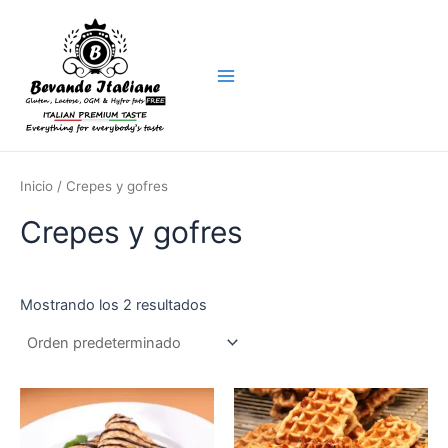
Ir
al
contenido
Main
Menu
Inicio
/ Crepes y gofres
Crepes y gofres
Mostrando los 2 resultados